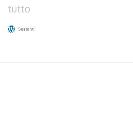
Sestanti
tutto
FREIBERGER
Sestanti