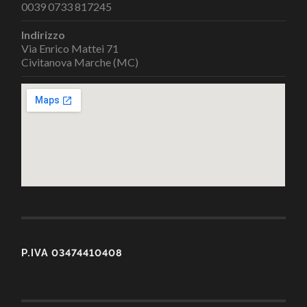
0039 0733 817245
Indirizzo
Via Enrico Mattei 71
Civitanova Marche (MC)
P.IVA 03474410408